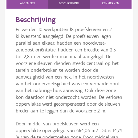
Persoon of collectief
ALGEMEEN
BESCHRIJVING
KENMERKEN
Downloads
Beschrijving
Er werden 10 werkputten (8 proefsleuven en 2
Hergebruik
kijkvensters) aangelegd. De proefsleuven lagen
parallel aan elkaar, hadden een noordwest-
Aanmelden
zuidoost oriëntatie, hadden een breedte van 2,5
tot 2,8 m en werden machinaal aangelegd. De
voorziene sleuven dienden steeds centraal op het
terrein onderbroken te worden door de
aanwezigheid van een hek. In het noordwesten
van het onderzoeksgebied was een verharde oprit
van het naburige huis aanwezig. Ook deze zone
kon daardoor niet onderzocht worden. De verloren
oppervlakte werd gecompenseerd door de sleuven
breder aan te leggen dan de voorziene 2 m.
Door middel van proefsleuven werd een
oppervlakte opengelegd van 664,06 m2. Dit is 14,74
% van de te onderzoeken zone. Door middel van