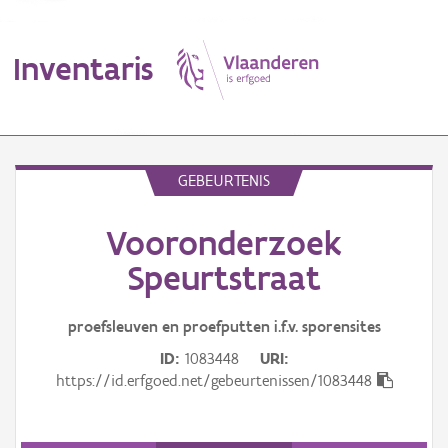
Inventaris
MENU
GEBEURTENIS
Vooronderzoek
Erfgoedobject
Speurtstraat
Aanduidingsobject
proefsleuven en proefputten i.f.v. sporensites
Waarneming
ID
1083448
URI
Thema
https://id.erfgoed.net/gebeurtenissen/1083448
Gebeurtenis