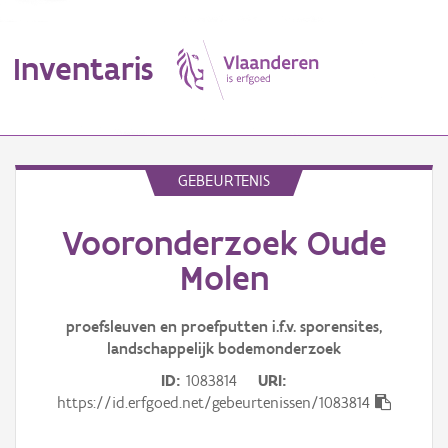
Inventaris
MENU
GEBEURTENIS
Vooronderzoek Oude
Erfgoedobject
Molen
Aanduidingsobject
proefsleuven en proefputten i.f.v. sporensites,
Waarneming
landschappelijk bodemonderzoek
Thema
ID
1083814
URI
https://id.erfgoed.net/gebeurtenissen/1083814
Gebeurtenis