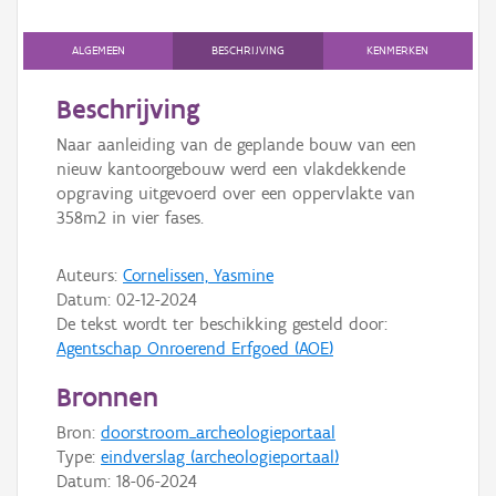
Persoon of collectief
ALGEMEEN
BESCHRIJVING
KENMERKEN
Downloads
Beschrijving
Hergebruik
Naar aanleiding van de geplande bouw van een
Aanmelden
nieuw kantoorgebouw werd een vlakdekkende
opgraving uitgevoerd over een oppervlakte van
358m2 in vier fases.
Auteurs:
Cornelissen, Yasmine
Datum:
02-12-2024
De tekst wordt ter beschikking gesteld door:
Agentschap Onroerend Erfgoed (AOE)
Bronnen
Bron:
doorstroom_archeologieportaal
Type:
eindverslag (archeologieportaal)
Datum:
18-06-2024