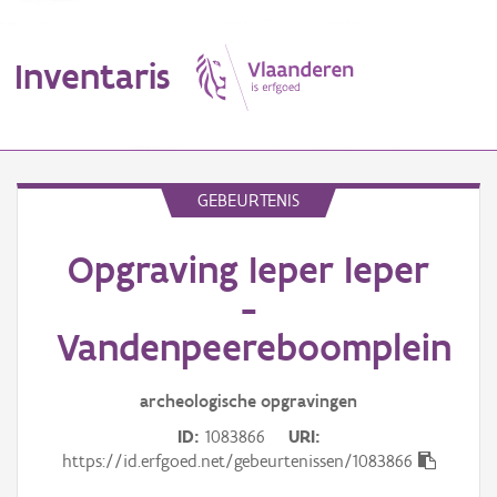
Inventaris
MENU
GEBEURTENIS
Opgraving Ieper Ieper
Erfgoedobject
-
Aanduidingsobject
Vandenpeereboomplein
Waarneming
archeologische opgravingen
Thema
ID
1083866
URI
https://id.erfgoed.net/gebeurtenissen/1083866
Gebeurtenis