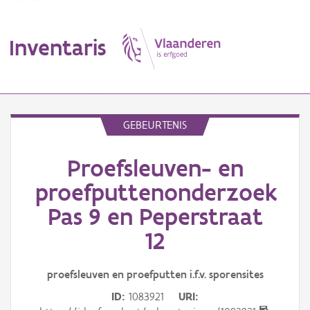
Inventaris
MENU
GEBEURTENIS
Proefsleuven- en
Erfgoedobject
proefputtenonderzoek
Aanduidingsobject
Pas 9 en Peperstraat
Waarneming
12
Thema
proefsleuven en proefputten i.f.v. sporensites
Gebeurtenis
ID
1083921
URI