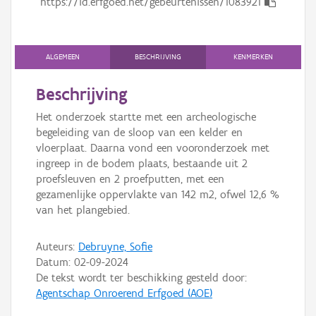
https://id.erfgoed.net/gebeurtenissen/1083921
Persoon of collectief
Downloads
ALGEMEEN
BESCHRIJVING
KENMERKEN
Hergebruik
Beschrijving
Aanmelden
Het onderzoek startte met een archeologische
begeleiding van de sloop van een kelder en
vloerplaat. Daarna vond een vooronderzoek met
ingreep in de bodem plaats, bestaande uit 2
proefsleuven en 2 proefputten, met een
gezamenlijke oppervlakte van 142 m2, ofwel 12,6 %
van het plangebied.
Auteurs:
Debruyne, Sofie
Datum:
02-09-2024
De tekst wordt ter beschikking gesteld door:
Agentschap Onroerend Erfgoed (AOE)