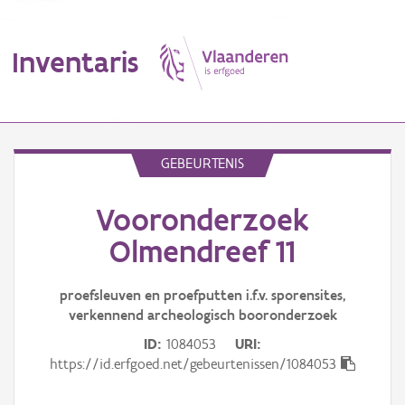
Inventaris
MENU
GEBEURTENIS
Vooronderzoek
Erfgoedobject
Olmendreef 11
Aanduidingsobject
proefsleuven en proefputten i.f.v. sporensites,
Waarneming
verkennend archeologisch booronderzoek
Thema
ID
1084053
URI
https://id.erfgoed.net/gebeurtenissen/1084053
Gebeurtenis