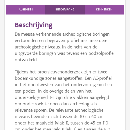
Persoon of collectief
ALGEMEEN
BESCHRIJVING
KENMERKEN
Downloads
Beschrijving
Hergebruik
De meeste verkennende archeologische boringen
vertoonden een begraven profiel met meerdere
Aanmelden
archeologische niveaus. In de helft van de
uitgevoerde boringen was tevens een podzolprofiel
ontwikkeld.
Tijdens het proefsleuvenonderzoek zijn er twee
bodemkundige zones aangetroffen. Een AC-profiel
in het noordwesten van het onderzoeksgebied en
een podzol in de overige delen van het
onderzoekgebied. Er zijn drie vlakken aangelegd
om onderzoek te doen dan archeologisch
relevante sporen. De relevante archeologische
niveaus bevinden zich tussen de 10 en 60 cm
onder het maaiveld (vlak 1), tussen de 45 en 110
cm onder het maaiveld (vlak 2) en tussen de 160