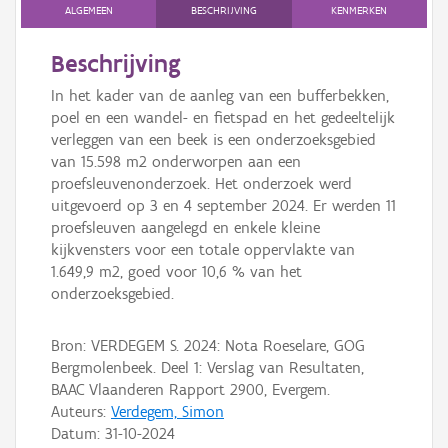
Persoon of collectief
ALGEMEEN
BESCHRIJVING
KENMERKEN
Downloads
Beschrijving
In het kader van de aanleg van een bufferbekken,
Hergebruik
poel en een wandel- en fietspad en het gedeeltelijk
verleggen van een beek is een onderzoeksgebied
Aanmelden
van 15.598 m2 onderworpen aan een
proefsleuvenonderzoek. Het onderzoek werd
uitgevoerd op 3 en 4 september 2024. Er werden 11
proefsleuven aangelegd en enkele kleine
kijkvensters voor een totale oppervlakte van
1.649,9 m2, goed voor 10,6 % van het
onderzoeksgebied.
Bron: VERDEGEM S. 2024: Nota Roeselare, GOG
Bergmolenbeek. Deel 1: Verslag van Resultaten,
BAAC Vlaanderen Rapport 2900, Evergem.
Auteurs:
Verdegem, Simon
Datum:
31-10-2024