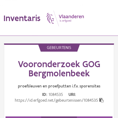
Inventaris
MENU
GEBEURTENIS
Vooronderzoek GOG
Erfgoedobject
Bergmolenbeek
Aanduidingsobject
proefsleuven en proefputten i.f.v. sporensites
Waarneming
ID
1084535
URI
Thema
https://id.erfgoed.net/gebeurtenissen/1084535
Gebeurtenis