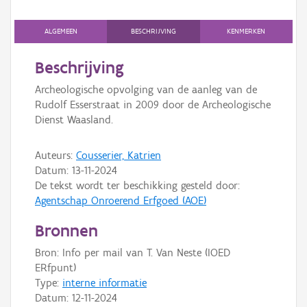
Persoon of collectief
ALGEMEEN
BESCHRIJVING
KENMERKEN
Downloads
Beschrijving
Hergebruik
Archeologische opvolging van de aanleg van de
Aanmelden
Rudolf Esserstraat in 2009 door de Archeologische
Dienst Waasland.
Auteurs:
Cousserier, Katrien
Datum:
13-11-2024
De tekst wordt ter beschikking gesteld door:
Agentschap Onroerend Erfgoed (AOE)
Bronnen
Bron: Info per mail van T. Van Neste (IOED
ERfpunt)
Type:
interne informatie
Datum:
12-11-2024