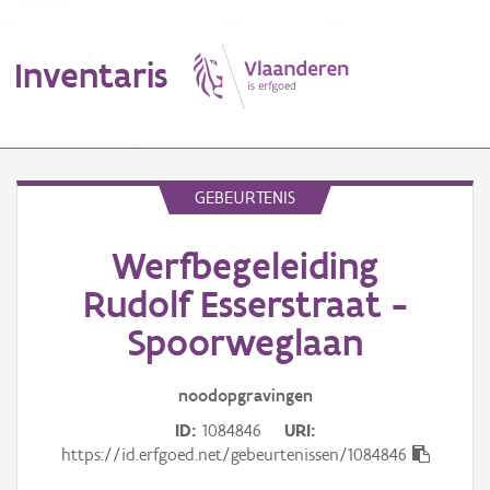
Inventaris
MENU
GEBEURTENIS
Werfbegeleiding
Erfgoedobject
Rudolf Esserstraat -
Aanduidingsobject
Spoorweglaan
Waarneming
noodopgravingen
Thema
ID
1084846
URI
https://id.erfgoed.net/gebeurtenissen/1084846
Gebeurtenis