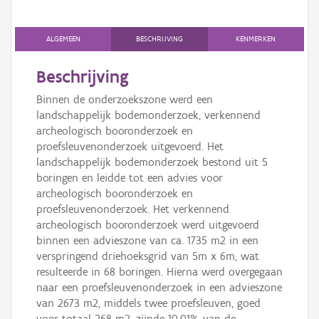
Persoon of collectief
Downloads
ALGEMEEN
BESCHRIJVING
KENMERKEN
Hergebruik
Beschrijving
Binnen de onderzoekszone werd een
Aanmelden
landschappelijk bodemonderzoek, verkennend
archeologisch booronderzoek en
proefsleuvenonderzoek uitgevoerd. Het
landschappelijk bodemonderzoek bestond uit 5
boringen en leidde tot een advies voor
archeologisch booronderzoek en
proefsleuvenonderzoek. Het verkennend
archeologisch booronderzoek werd uitgevoerd
binnen een advieszone van ca. 1735 m2 in een
verspringend driehoeksgrid van 5m x 6m, wat
resulteerde in 68 boringen. Hierna werd overgegaan
naar een proefsleuvenonderzoek in een advieszone
van 2673 m2, middels twee proefsleuven, goed
voor totaal 268 m2, zijnde 10,01% van de