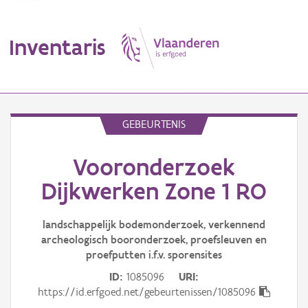
Inventaris
MENU
GEBEURTENIS
Vooronderzoek
Erfgoedobject
Dijkwerken Zone 1 RO
Aanduidingsobject
landschappelijk bodemonderzoek, verkennend
Waarneming
archeologisch booronderzoek, proefsleuven en
proefputten i.f.v. sporensites
Thema
ID
1085096
URI
Gebeurtenis
https://id.erfgoed.net/gebeurtenissen/1085096