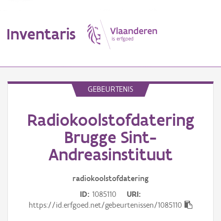
Inventaris
MENU
GEBEURTENIS
Radiokoolstofdatering
Erfgoedobject
Brugge Sint-
Aanduidingsobject
Andreasinstituut
Waarneming
radiokoolstofdatering
Thema
ID
1085110
URI
https://id.erfgoed.net/gebeurtenissen/1085110
Gebeurtenis