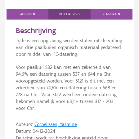
Persoon of collectief
ALGEMEEN
BESCHRIJVING
KENMERKEN
Downloads
Beschrijving
Hergebruik
Tijdens een opgraving werden stalen uit de vulling
Aanmelden
van drie paalkuilen organisch materiaal gedateerd
14
door middel van
C-datering.
Voor paalkuil S82 kan met een zekerheid van
94,6% een datering tussen 537 en 644 na Chr.
vooropgesteld worden. Voor S121 is dit met een
zekerheid van 74,6% een datering tussen 668 en
778 na Chr.. Voor S122 werd een oudere datering
bekomen namelijk voor 63,1% tussen 317 - 203
voor Chr..
Auteurs:
Cornelissen, Yasmine
Datum:
04-12-2024
De tekst wordt ter beschikking gesteld door: