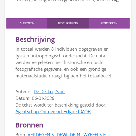
Persoon of collectief
Downloads
ALGEMEEN
BESCHRIJVING
KENMERKEN
Hergebruik
Beschrijving
Aanmelden
In totaal werden 8 individuen opgegraven en
fysisch-antropologisch onderzocht. De data
werden vergeleken met historische en lucht
fotografische gegevens, en ook een grondige
materiaalstudie draagt bij aan het totaalbeeld.
Auteurs:
De Decker, Sam
Datum:
06-01-2026
De tekst wordt ter beschikking gesteld door:
Agentschap Onroerend Erfgoed (AOE)
Bronnen
Bron:
VERDEGEM S., DEWILDE M., WYFFELS F.,