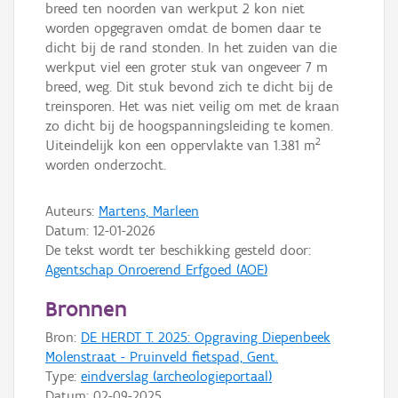
breed ten noorden van werkput 2 kon niet
worden opgegraven omdat de bomen daar te
dicht bij de rand stonden. In het zuiden van die
werkput viel een groter stuk van ongeveer 7 m
breed, weg. Dit stuk bevond zich te dicht bij de
treinsporen. Het was niet veilig om met de kraan
zo dicht bij de hoogspanningsleiding te komen.
2
Uiteindelijk kon een oppervlakte van 1.381 m
worden onderzocht.
Auteurs:
Martens, Marleen
Datum:
12-01-2026
De tekst wordt ter beschikking gesteld door:
Agentschap Onroerend Erfgoed (AOE)
Bronnen
Bron:
DE HERDT T. 2025: Opgraving Diepenbeek
Molenstraat - Pruinveld fietspad, Gent.
Type:
eindverslag (archeologieportaal)
Datum:
02-09-2025