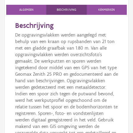
Persoon of collectief
ALGEMEEN
BESCHRIJVING
KENMERKEN
Downloads
Beschrijving
Hergebruik
De opgravingsvlakken werden aangelegd met
behulp van een kraan op rupsbanden van 21 ton
Aanmelden
met een gladde graafbak van 1.80 m. Van alle
opgravingsvlakken werden overzichtsfoto’s
gemaakt. De werkputten en sporen werden
ingetekend door middel van een GPS van het type
Geomax Zenith 25 PRO en gedocumenteerd aan de
hand van beschrijvingen. Opgravingsvlakken
werden gedetecteerd met een metaaldetector.
Indien een spoor zich tegen de putwand bevond,
werd het werkputprofiel opgeschoond om de
relatie tussen het spoor en de bodemhorizonten te
registreren. Sporen-, foto- en vondstenlijsten
werden digitaal geregistreerd in het veld. Gebruik
makend van een GIS omgeving werden de
verzamelde data verwerkt tot een gedetailleerd en