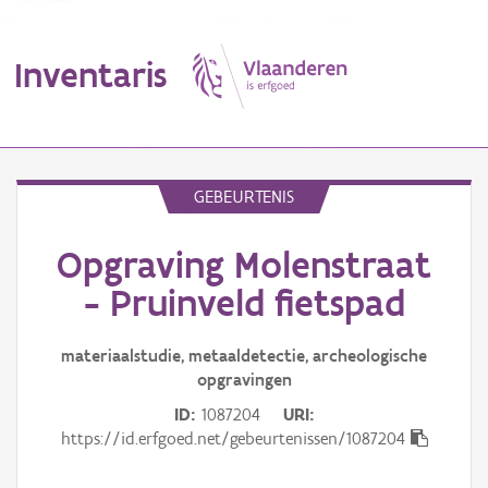
Inventaris
MENU
GEBEURTENIS
Opgraving Molenstraat
Erfgoedobject
- Pruinveld fietspad
Aanduidingsobject
materiaalstudie, metaaldetectie, archeologische
Waarneming
opgravingen
Thema
ID
1087204
URI
https://id.erfgoed.net/gebeurtenissen/1087204
Gebeurtenis