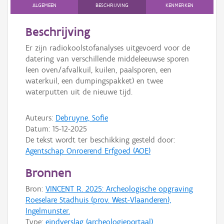
Persoon of collectief
ALGEMEEN
BESCHRIJVING
KENMERKEN
Downloads
Beschrijving
Er zijn radiokoolstofanalyses uitgevoerd voor de
Hergebruik
datering van verschillende middeleeuwse sporen
(een oven/afvalkuil, kuilen, paalsporen, een
Aanmelden
waterkuil, een dumpingspakket) en twee
waterputten uit de nieuwe tijd.
Auteurs:
Debruyne, Sofie
Datum:
15-12-2025
De tekst wordt ter beschikking gesteld door:
Agentschap Onroerend Erfgoed (AOE)
Bronnen
Bron:
VINCENT R. 2025: Archeologische opgraving
Roeselare Stadhuis (prov. West-Vlaanderen),
Ingelmunster.
Type:
eindverslag (archeologieportaal)