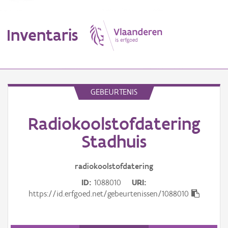
Inventaris
MENU
GEBEURTENIS
Radiokoolstofdatering
Erfgoedobject
Stadhuis
Aanduidingsobject
radiokoolstofdatering
Waarneming
ID
1088010
URI
Thema
https://id.erfgoed.net/gebeurtenissen/1088010
Gebeurtenis