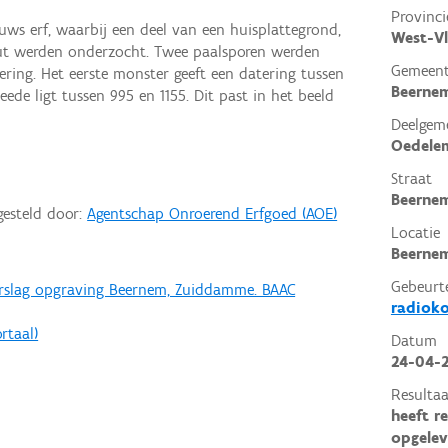
Provinci
ws erf, waarbij een deel van een huisplattegrond,
West-V
put werden onderzocht. Twee paalsporen werden
Gemeen
ring. Het eerste monster geeft een datering tussen
Beerne
eede ligt tussen 995 en 1155. Dit past in het beeld
Deelgem
Oedele
Straat
Beerne
gesteld door:
Agentschap Onroerend Erfgoed (AOE)
Locatie
Beernem
Gebeurt
erslag opgraving Beernem, Zuiddamme. BAAC
radioko
rtaal)
Datum
24-04-
Resultaa
heeft r
opgelev