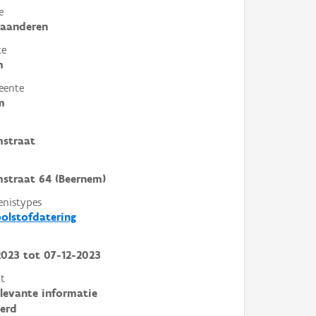
e
laanderen
te
m
eente
m
mstraat
straat 64 (Beernem)
enistypes
olstofdatering
2023
tot
07-12-2023
t
elevante informatie
erd