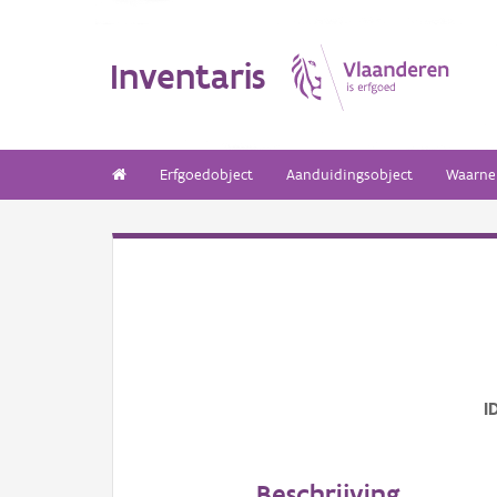
Inventaris
Erfgoedobject
Aanduidingsobject
Waarne
I
Beschrijving