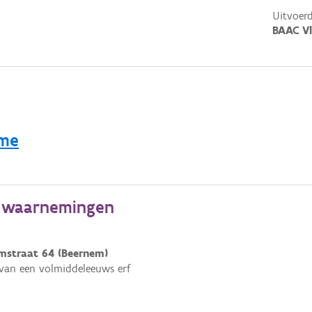
Uitvoerd
BAAC V
mme
e waarnemingen
mstraat 64 (Beernem)
 van een volmiddeleeuws erf