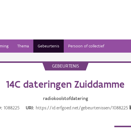
ming
Thema
Gebeurtenis
Persoon of collectief
GEBEURTENIS
14C dateringen Zuiddamme
radiokoolstofdatering
D
1088225
URI
https://id.erfgoed.net/gebeurtenissen/1088225