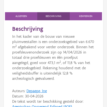
Persoon of collectief
Downloads
ALGEMEEN
BESCHRIJVING
KENMERKEN
Hergebruik
Beschrijving
Aanmelden
In het kader van de bouw van nieuwe
pluimveestallen is een onderzoeksgebied van 6.670
2
m
afgebakend voor verder onderzoek. Binnen het
proefsleuvenonderzoek zijn op 14/04/2026 in
totaal drie proefsleuven en één proefput
2
aangelegd, goed voor 473,1 m
, of 11,8 % van het
onderzoeksgebied. Rekening houdend met de
veiligheidsbuffer is uiteindelijk 12,8 %
archeologisch geëvalueerd.
Auteurs:
Depaepe, Ine
Datum:
30-04-2026
De tekst wordt ter beschikking gesteld door:
Agentschap Onroerend Erfgoed (AOE)