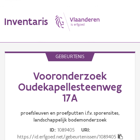
Inventaris
MENU
GEBEURTENIS
Vooronderzoek
Erfgoedobject
Oudekapellesteenweg
Aanduidingsobject
17A
Waarneming
proefsleuven en proefputten i.f.v. sporensites,
Thema
landschappelijk bodemonderzoek
ID
1089405
URI
Gebeurtenis
https://id.erfgoed.net/gebeurtenissen/1089405