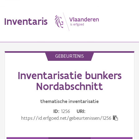
Inventaris
MENU
GEBEURTENIS
Inventarisatie bunkers
Erfgoedobject
Nordabschnitt
Aanduidingsobject
thematische inventarisatie
Waarneming
ID
1256
URI
Thema
https://id.erfgoed.net/gebeurtenissen/1256
Gebeurtenis