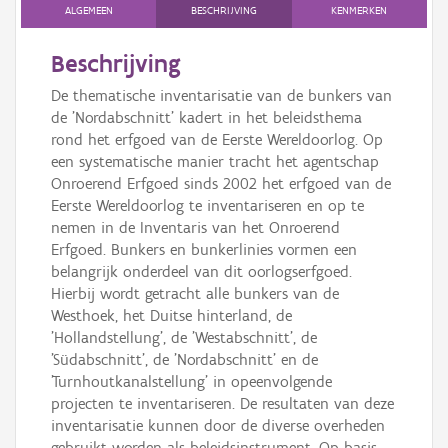
Persoon of collectief
ALGEMEEN
BESCHRIJVING
KENMERKEN
Downloads
Beschrijving
De thematische inventarisatie van de bunkers van
Hergebruik
de 'Nordabschnitt' kadert in het beleidsthema
rond het erfgoed van de Eerste Wereldoorlog. Op
Aanmelden
een systematische manier tracht het agentschap
Onroerend Erfgoed sinds 2002 het erfgoed van de
Eerste Wereldoorlog te inventariseren en op te
nemen in de Inventaris van het Onroerend
Erfgoed. Bunkers en bunkerlinies vormen een
belangrijk onderdeel van dit oorlogserfgoed.
Hierbij wordt getracht alle bunkers van de
Westhoek, het Duitse hinterland, de
'Hollandstellung', de 'Westabschnitt', de
'Südabschnitt', de 'Nordabschnitt' en de
'Turnhoutkanalstellung' in opeenvolgende
projecten te inventariseren. De resultaten van deze
inventarisatie kunnen door de diverse overheden
gebruikt worden als beleidsinstrument. Op basis