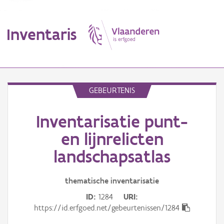
Inventaris
MENU
GEBEURTENIS
Inventarisatie punt-
Erfgoedobject
en lijnrelicten
Aanduidingsobject
landschapsatlas
Waarneming
thematische inventarisatie
Thema
ID
1284
URI
https://id.erfgoed.net/gebeurtenissen/1284
Gebeurtenis