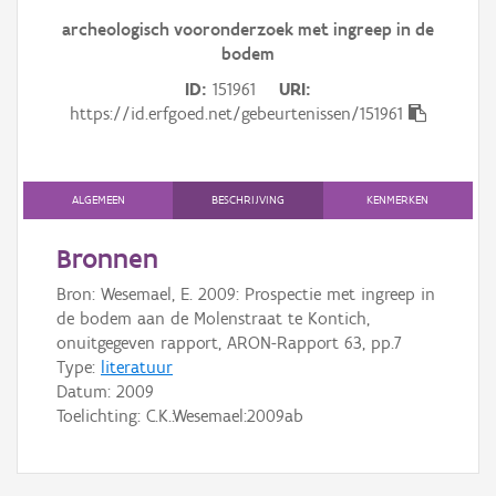
Gebeurtenis
archeologisch vooronderzoek met ingreep in de
bodem
Persoon of collectief
ID
151961
URI
Downloads
https://id.erfgoed.net/gebeurtenissen/151961
Hergebruik
Aanmelden
ALGEMEEN
BESCHRIJVING
KENMERKEN
Bronnen
Bron: Wesemael, E. 2009: Prospectie met ingreep in
de bodem aan de Molenstraat te Kontich,
onuitgegeven rapport, ARON-Rapport 63, pp.7
Type:
literatuur
Datum:
2009
Toelichting: C.K.:Wesemael:2009ab