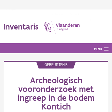
Inventaris
MENU
GEBEURTENIS
Erfgoedobject
Archeologisch
Aanduidingsobject
vooronderzoek met
Waarneming
ingreep in de bodem
Thema
Kontich