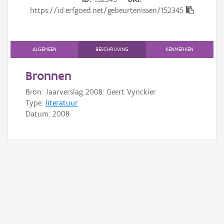
Gebeurtenis
https://id.erfgoed.net/gebeurtenissen/152345
Persoon of collectief
Downloads
ALGEMEEN
BESCHRIJVING
KENMERKEN
Hergebruik
Bronnen
Bron: Jaarverslag 2008: Geert Vynckier
Aanmelden
Type:
literatuur
Datum:
2008