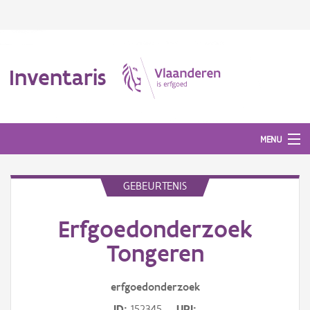
Inventaris
MENU
GEBEURTENIS
Erfgoedobject
Erfgoedonderzoek
Aanduidingsobject
Tongeren
Waarneming
erfgoedonderzoek
Thema
ID
152345
URI