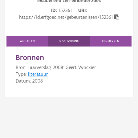
evaluerend terreinonderzoek
Gebeurtenis
ID
152361
URI
Persoon of collectief
https://id.erfgoed.net/gebeurtenissen/152361
Downloads
ALGEMEEN
BESCHRIJVING
KENMERKEN
Hergebruik
Bronnen
Aanmelden
Bron: Jaarverslag 2008: Geert Vynckier
Type:
literatuur
Datum:
2008