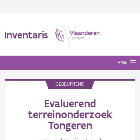
Inventaris
MENU
GEBEURTENIS
Erfgoedobject
Evaluerend
Aanduidingsobject
terreinonderzoek
Waarneming
Tongeren
Thema