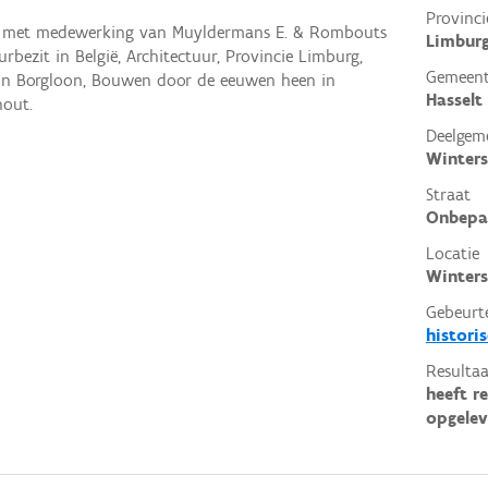
Provinci
F. met medewerking van Muyldermans E. & Rombouts
Limbur
urbezit in België, Architectuur, Provincie Limburg,
Gemeen
on Borgloon, Bouwen door de eeuwen heen in
Hasselt
hout.
Deelgem
Winter
Straat
Onbepa
Locatie
Winters
Gebeurt
histori
Resultaa
heeft r
opgelev