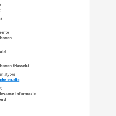
e
g
te
eente
shoven
ald
hoven (Hasselt)
enistypes
sche studie
t
elevante informatie
erd