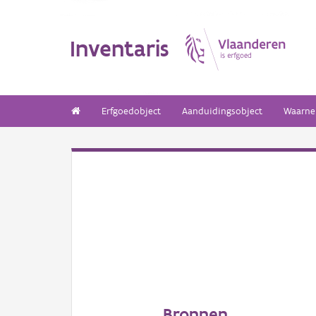
Inventaris
Erfgoedobject
Aanduidingsobject
Waarne
Bronnen