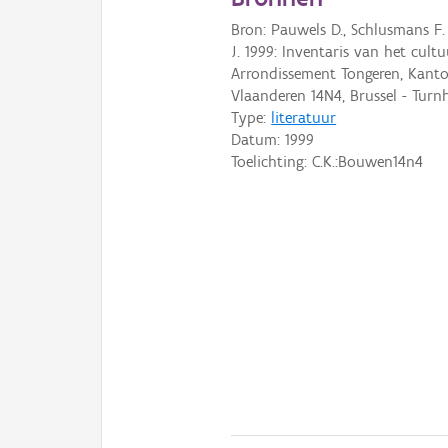
Bron: Pauwels D., Schlusmans 
J. 1999: Inventaris van het cultu
Arrondissement Tongeren, Kant
Vlaanderen 14N4, Brussel - Turn
Type:
literatuur
Datum:
1999
Toelichting: C.K.:Bouwen14n4