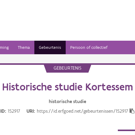
ming
Thema
Gebeurtenis
Persoon of collectief
GEBEURTENIS
Historische studie Kortessem
historische studie
ID
152917
URI
https://id.erfgoed.net/gebeurtenissen/152917