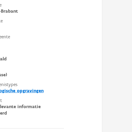
e
-Brabant
te
eente
ald
sse)
enistypes
ogische opgravingen
t
elevante informatie
erd