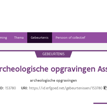
ming
Thema
Gebeurtenis
Persoon of collectief
GEBEURTENIS
rcheologische opgravingen As
archeologische opgravingen
ID
153780
URI
https://id.erfgoed.net/gebeurtenissen/153780