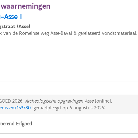
e waarnemingen
-Asse I
gstraat (Asse)
k van de Romeinse weg Asse-Bavai & gerelateerd vondstmateriaal.
GOED 2026:
Archeologische opgravingen Asse
[online],
tenissen/153780
(geraadpleegd op
6 augustus 2026
).
oerend Erfgoed