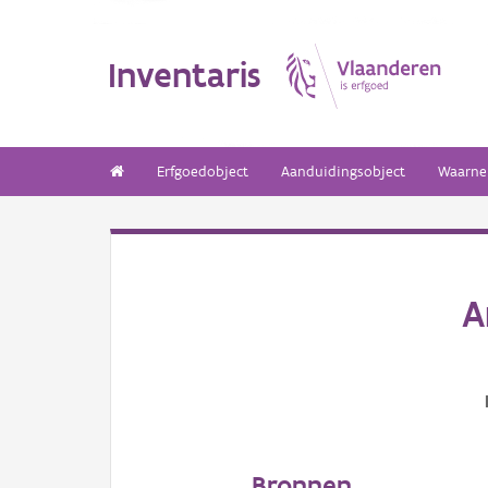
Inventaris
Erfgoedobject
Aanduidingsobject
Waarne
A
Bronnen