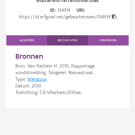
evaluerend terreinonderzoek
Gebeurtenis
ID
154914
URI
Persoon of collectief
https://id.erfgoed.net/gebeurtenissen/154914
Downloads
ALGEMEEN
BESCHRIJVING
KENMERKEN
Hergebruik
Bronnen
Aanmelden
Bron: Van Rechem H. 2010, Rapportage
vondstmelding. Tongeren: Nieuwstraat.
Type:
literatuur
Datum:
2010
Toelichting: C.K.:VRechem:2010aa