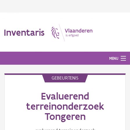
Inventaris
MENU
GEBEURTENIS
Erfgoedobject
Evaluerend
Aanduidingsobject
terreinonderzoek
Waarneming
Tongeren
Thema