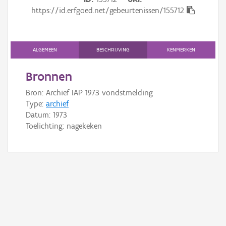
Gebeurtenis
https://id.erfgoed.net/gebeurtenissen/155712
Persoon of collectief
Downloads
ALGEMEEN
BESCHRIJVING
KENMERKEN
Hergebruik
Bronnen
Bron: Archief IAP 1973 vondstmelding
Aanmelden
Type:
archief
Datum:
1973
Toelichting: nagekeken