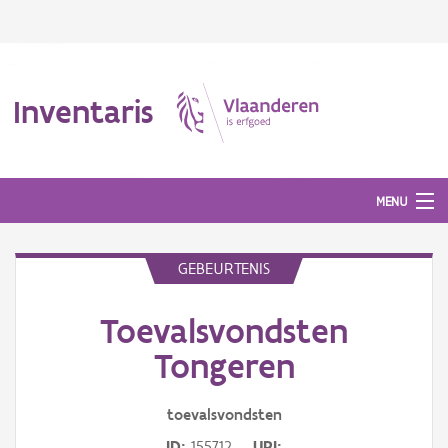
Inventaris
MENU
GEBEURTENIS
Erfgoedobject
Toevalsvondsten
Aanduidingsobject
Tongeren
Waarneming
toevalsvondsten
Thema
ID
155712
URI