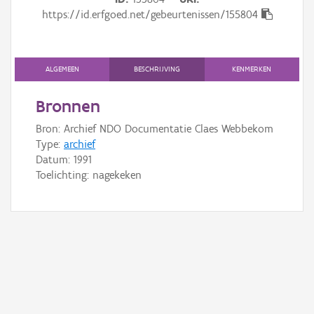
Gebeurtenis
https://id.erfgoed.net/gebeurtenissen/155804
Persoon of collectief
Downloads
ALGEMEEN
BESCHRIJVING
KENMERKEN
Hergebruik
Bronnen
Bron: Archief NDO Documentatie Claes Webbekom
Aanmelden
Type:
archief
Datum:
1991
Toelichting: nagekeken