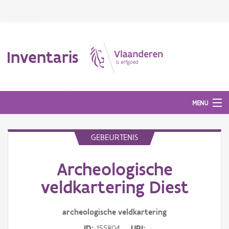
Inventaris
MENU
GEBEURTENIS
Erfgoedobject
Archeologische
Aanduidingsobject
veldkartering Diest
Waarneming
archeologische veldkartering
Thema
ID
155804
URI