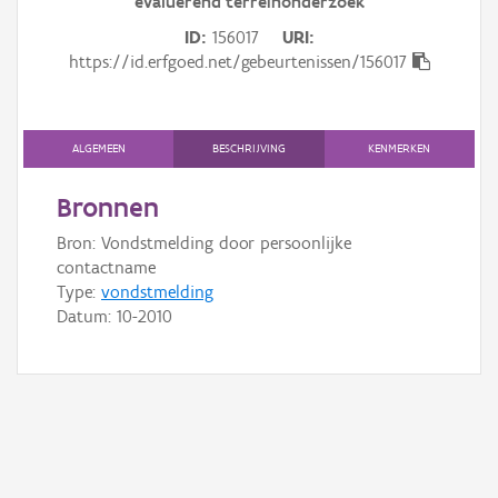
evaluerend terreinonderzoek
Gebeurtenis
ID
156017
URI
Persoon of collectief
https://id.erfgoed.net/gebeurtenissen/156017
Downloads
ALGEMEEN
BESCHRIJVING
KENMERKEN
Hergebruik
Bronnen
Aanmelden
Bron: Vondstmelding door persoonlijke
contactname
Type:
vondstmelding
Datum:
10-2010