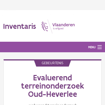
Inventaris
MENU
GEBEURTENIS
Erfgoedobject
Evaluerend
Aanduidingsobject
terreinonderzoek
Waarneming
Oud-Heverlee
Thema