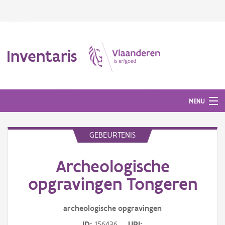
Inventaris
MENU
GEBEURTENIS
Erfgoedobject
Archeologische
Aanduidingsobject
opgravingen Tongeren
Waarneming
archeologische opgravingen
Thema
ID
156436
URI