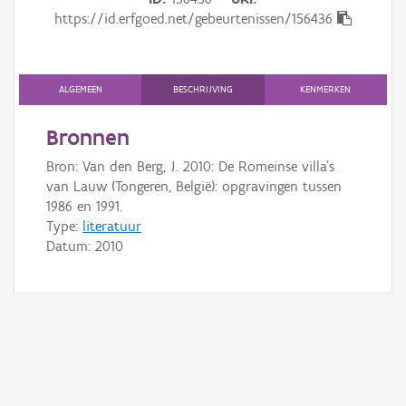
Gebeurtenis
https://id.erfgoed.net/gebeurtenissen/156436
Persoon of collectief
Downloads
ALGEMEEN
BESCHRIJVING
KENMERKEN
Hergebruik
Bronnen
Bron: Van den Berg, J. 2010: De Romeinse villa's
Aanmelden
van Lauw (Tongeren, België): opgravingen tussen
1986 en 1991.
Type:
literatuur
Datum:
2010