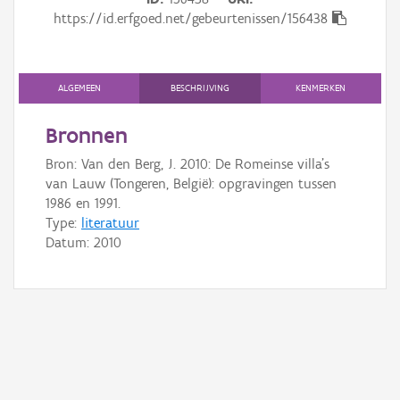
Gebeurtenis
https://id.erfgoed.net/gebeurtenissen/156438
Persoon of collectief
Downloads
ALGEMEEN
BESCHRIJVING
KENMERKEN
Hergebruik
Bronnen
Bron: Van den Berg, J. 2010: De Romeinse villa's
Aanmelden
van Lauw (Tongeren, België): opgravingen tussen
1986 en 1991.
Type:
literatuur
Datum:
2010