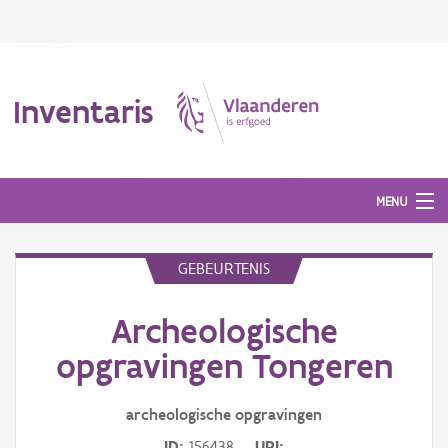
Inventaris
MENU
GEBEURTENIS
Erfgoedobject
Archeologische
Aanduidingsobject
opgravingen Tongeren
Waarneming
archeologische opgravingen
Thema
ID
156438
URI