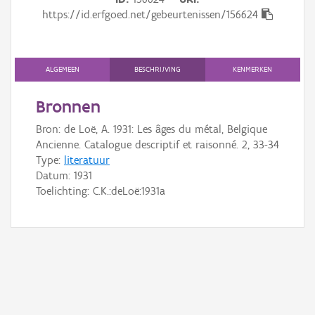
Gebeurtenis
https://id.erfgoed.net/gebeurtenissen/156624
Persoon of collectief
Downloads
ALGEMEEN
BESCHRIJVING
KENMERKEN
Hergebruik
Bronnen
Bron: de Loë, A. 1931: Les âges du métal, Belgique
Aanmelden
Ancienne. Catalogue descriptif et raisonné. 2, 33-34
Type:
literatuur
Datum:
1931
Toelichting: C.K.:deLoë:1931a