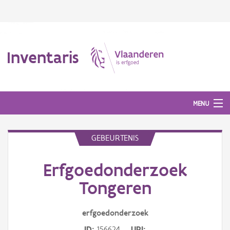
Inventaris
MENU
GEBEURTENIS
Erfgoedobject
Erfgoedonderzoek
Aanduidingsobject
Tongeren
Waarneming
erfgoedonderzoek
Thema
ID
156624
URI