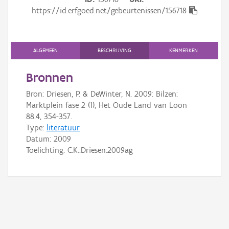
Gebeurtenis
https://id.erfgoed.net/gebeurtenissen/156718
Persoon of collectief
Downloads
ALGEMEEN
BESCHRIJVING
KENMERKEN
Hergebruik
Bronnen
Bron: Driesen, P. & DeWinter, N. 2009: Bilzen:
Aanmelden
Marktplein fase 2 (1), Het Oude Land van Loon
88.4, 354-357.
Type:
literatuur
Datum:
2009
Toelichting: C.K.:Driesen:2009ag