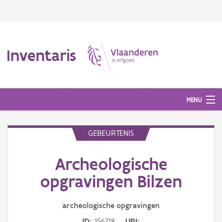
Inventaris
MENU
GEBEURTENIS
Erfgoedobject
Archeologische
Aanduidingsobject
opgravingen Bilzen
Waarneming
archeologische opgravingen
Thema
ID
156718
URI