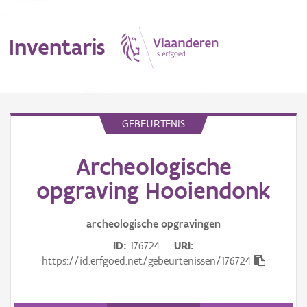
Inventaris
MENU
GEBEURTENIS
Archeologische
Erfgoedobject
opgraving Hooiendonk
Aanduidingsobject
archeologische opgravingen
Waarneming
ID
176724
URI
Thema
https://id.erfgoed.net/gebeurtenissen/176724
Gebeurtenis