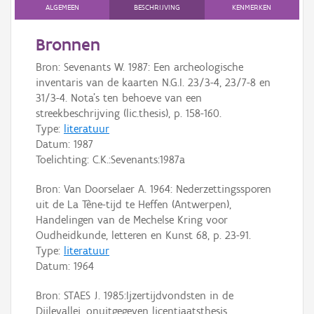
Persoon of collectief
ALGEMEEN
BESCHRIJVING
KENMERKEN
Downloads
Bronnen
Bron: Sevenants W. 1987: Een archeologische
Hergebruik
inventaris van de kaarten N.G.I. 23/3-4, 23/7-8 en
31/3-4. Nota's ten behoeve van een
Aanmelden
streekbeschrijving (lic.thesis), p. 158-160.
Type:
literatuur
Datum:
1987
Toelichting: C.K.:Sevenants:1987a
Bron: Van Doorselaer A. 1964: Nederzettingssporen
uit de La Tène-tijd te Heffen (Antwerpen),
Handelingen van de Mechelse Kring voor
Oudheidkunde, letteren en Kunst 68, p. 23-91.
Type:
literatuur
Datum:
1964
Bron: STAES J. 1985:Ijzertijdvondsten in de
Dijlevallei, onuitgegeven licentiaatsthesis