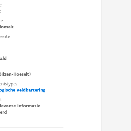
e
g
te
Hoeselt
eente
ald
Bilzen-Hoeselt)
enistypes
ogische veldkartering
t
elevante informatie
erd