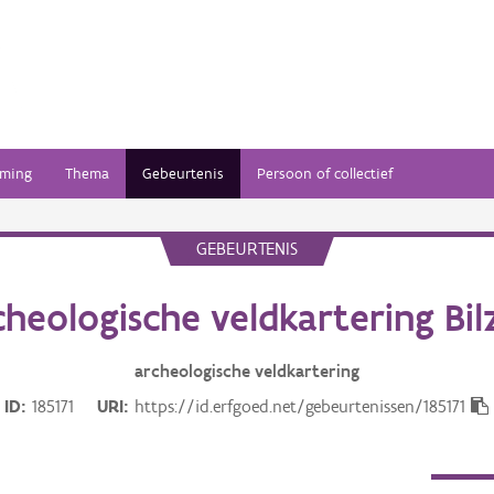
ming
Thema
Gebeurtenis
Persoon of collectief
GEBEURTENIS
cheologische veldkartering Bil
archeologische veldkartering
ID
185171
URI
https://id.erfgoed.net/gebeurtenissen/185171