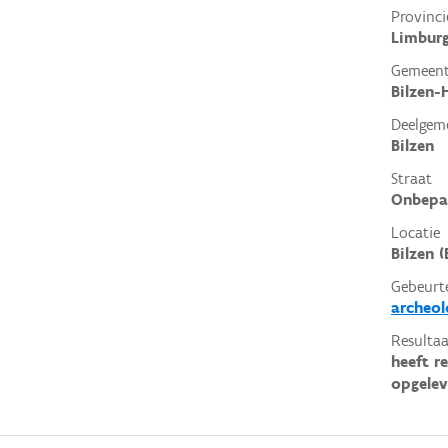
Provinci
Limbur
Gemeen
Bilzen-
Deelgem
Bilzen
Straat
Onbepa
Locatie
Bilzen (
Gebeurt
archeol
Resultaa
heeft r
opgelev