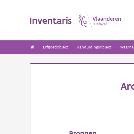
Inventaris
Erfgoedobject
Aanduidingsobject
Waarne
Ar
Bronnen