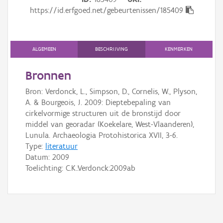
Gebeurtenis
https://id.erfgoed.net/gebeurtenissen/185409
Persoon of collectief
Downloads
ALGEMEEN
BESCHRIJVING
KENMERKEN
Hergebruik
Bronnen
Bron: Verdonck, L., Simpson, D., Cornelis, W., Plyson,
Aanmelden
A. & Bourgeois, J. 2009: Dieptebepaling van
cirkelvormige structuren uit de bronstijd door
middel van georadar (Koekelare, West-Vlaanderen),
Lunula. Archaeologia Protohistorica XVII, 3-6.
Type:
literatuur
Datum:
2009
Toelichting: C.K.:Verdonck:2009ab