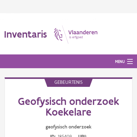
Inventaris
MENU
GEBEURTENIS
Erfgoedobject
Geofysisch onderzoek
Aanduidingsobject
Koekelare
Waarneming
geofysisch onderzoek
Thema
ID
185409
URI