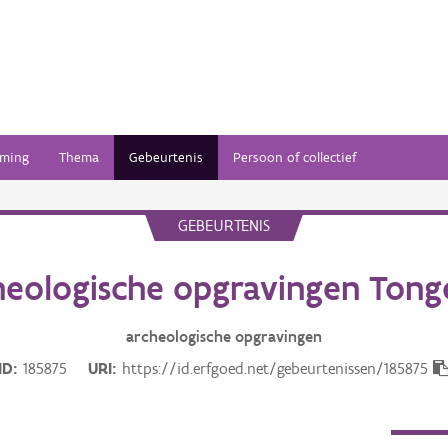
ming
Thema
Gebeurtenis
Persoon of collectief
GEBEURTENIS
heologische opgravingen Tong
archeologische opgravingen
ID
185875
URI
https://id.erfgoed.net/gebeurtenissen/185875