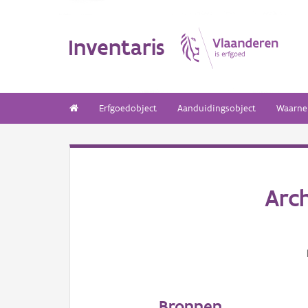
Inventaris
Erfgoedobject
Aanduidingsobject
Waarne
Arc
Bronnen