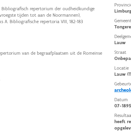
Provinci
: Bibliografisch repertorium der oudheidkundige
Limbur
vroegste tijden tot aan de Noormannen),
Gemeen
 A. Bibliografische repertoria VIII, 182-183
Tonger
Deelgem
Lauw
Straat
Repertorium van de begraafplaatsen uit de Romeinse
Onbepa
Locatie
Lauw (T
a
Gebeurt
archeol
Datum
07-189
Resultaa
heeft r
opgelev