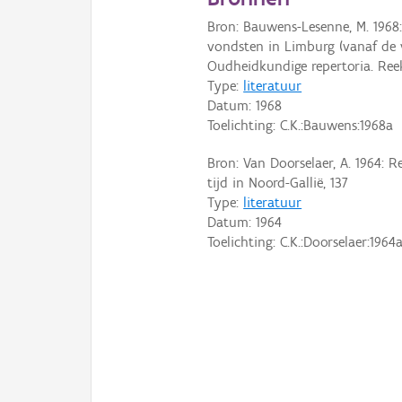
Bron: Bauwens-Lesenne, M. 1968
vondsten in Limburg (vanaf de 
Oudheidkundige repertoria. Reeks
Type:
literatuur
Datum:
1968
Toelichting: C.K.:Bauwens:1968a
Bron: Van Doorselaer, A. 1964: 
tijd in Noord-Gallië, 137
Type:
literatuur
Datum:
1964
Toelichting: C.K.:Doorselaer:1964