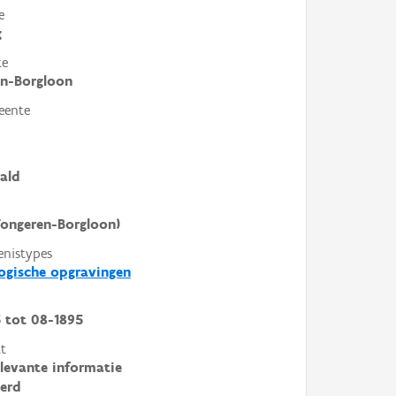
e
g
te
en-Borgloon
eente
ald
ongeren-Borgloon)
enistypes
ogische opgravingen
5
tot
08-1895
t
elevante informatie
erd