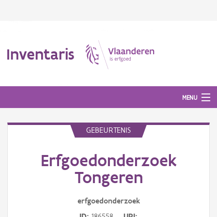
Inventaris
MENU
GEBEURTENIS
Erfgoedobject
Erfgoedonderzoek
Aanduidingsobject
Tongeren
Waarneming
erfgoedonderzoek
Thema
ID
186558
URI