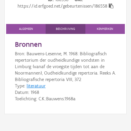
Gebeurtenis
https://id.erfgoed.net/gebeurtenissen/186558
Persoon of collectief
Downloads
ALGEMEEN
BESCHRIJVING
KENMERKEN
Hergebruik
Bronnen
Bron: Bauwens-Lesenne, M. 1968: Bibliografisch
Aanmelden
repertorium der oudheidkundige vondsten in
Limburg (vanaf de vroegste tijden tot aan de
Noormannen), Oudheidkundige repertoria. Reeks A.
Bibliografische repertoria VIII, 372
Type:
literatuur
Datum:
1968
Toelichting: C.K.:Bauwens:1968a