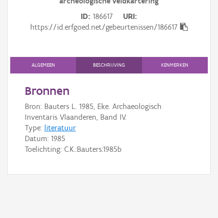
archeologische veldkartering
Gebeurtenis
ID
186617
URI
Persoon of collectief
https://id.erfgoed.net/gebeurtenissen/186617
Downloads
ALGEMEEN
BESCHRIJVING
KENMERKEN
Hergebruik
Bronnen
Aanmelden
Bron: Bauters L. 1985, Eke. Archaeologisch
Inventaris Vlaanderen, Band IV.
Type:
literatuur
Datum:
1985
Toelichting: C.K.:Bauters:1985b