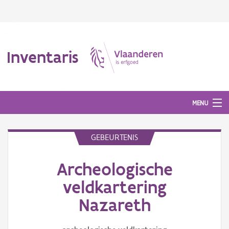
Inventaris
MENU
GEBEURTENIS
Erfgoedobject
Archeologische
Aanduidingsobject
veldkartering
Waarneming
Nazareth
Thema