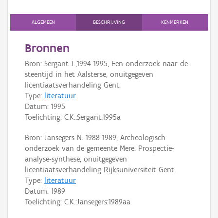
Persoon of collectief
ALGEMEEN
BESCHRIJVING
KENMERKEN
Downloads
Bronnen
Hergebruik
Bron: Sergant J.,1994-1995, Een onderzoek naar de
Aanmelden
steentijd in het Aalsterse, onuitgegeven
licentiaatsverhandeling Gent.
Type:
literatuur
Datum:
1995
Toelichting: C.K.:Sergant:1995a
Bron: Jansegers N. 1988-1989, Archeologisch
onderzoek van de gemeente Mere. Prospectie-
analyse-synthese, onuitgegeven
licentiaatsverhandeling Rijksuniversiteit Gent.
Type:
literatuur
Datum:
1989
Toelichting: C.K.:Jansegers:1989aa