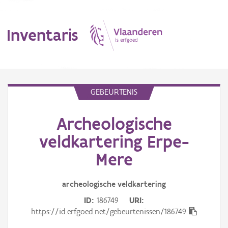
Inventaris
MENU
GEBEURTENIS
Archeologische
Erfgoedobject
veldkartering Erpe-
Aanduidingsobject
Mere
Waarneming
archeologische veldkartering
Thema
ID
186749
URI
https://id.erfgoed.net/gebeurtenissen/186749
Gebeurtenis