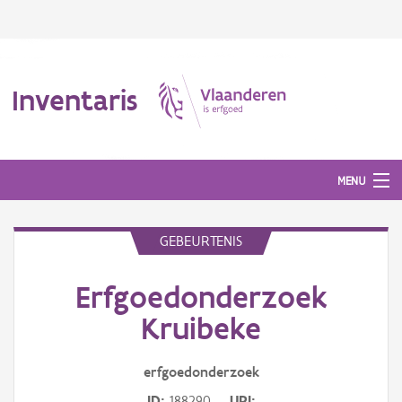
Inventaris
MENU
GEBEURTENIS
Erfgoedobject
Erfgoedonderzoek
Aanduidingsobject
Kruibeke
Waarneming
erfgoedonderzoek
Thema
ID
188290
URI