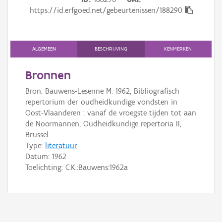
Gebeurtenis
https://id.erfgoed.net/gebeurtenissen/188290
Persoon of collectief
Downloads
ALGEMEEN
BESCHRIJVING
KENMERKEN
Hergebruik
Bronnen
Bron: Bauwens-Lesenne M. 1962, Bibliografisch
Aanmelden
repertorium der oudheidkundige vondsten in
Oost-Vlaanderen : vanaf de vroegste tijden tot aan
de Noormannen, Oudheidkundige repertoria II,
Brussel.
Type:
literatuur
Datum:
1962
Toelichting: C.K.:Bauwens:1962a