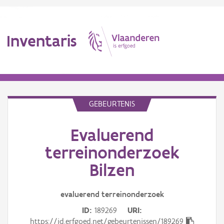
Inventaris
MENU
GEBEURTENIS
Evaluerend
Erfgoedobject
terreinonderzoek
Aanduidingsobject
Bilzen
Waarneming
Thema
evaluerend terreinonderzoek
ID
189269
URI
Gebeurtenis
https://id.erfgoed.net/gebeurtenissen/189269