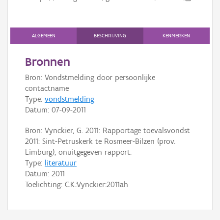
Persoon of collectief
Downloads
ALGEMEEN
BESCHRIJVING
KENMERKEN
Hergebruik
Bronnen
Aanmelden
Bron: Vondstmelding door persoonlijke
contactname
Type:
vondstmelding
Datum:
07-09-2011
Bron: Vynckier, G. 2011: Rapportage toevalsvondst
2011: Sint-Petruskerk te Rosmeer-Bilzen (prov.
Limburg), onuitgegeven rapport.
Type:
literatuur
Datum:
2011
Toelichting: C.K.:Vynckier:2011ah