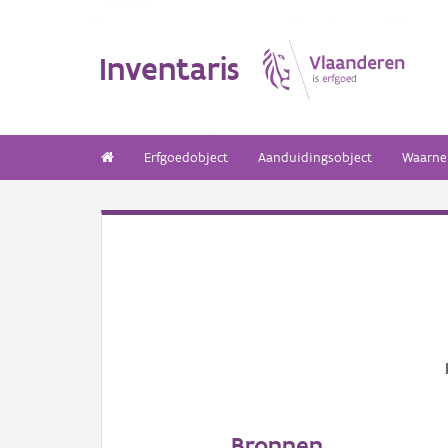
Inventaris
Erfgoedobject
Aanduidingsobject
Waarne
Bronnen