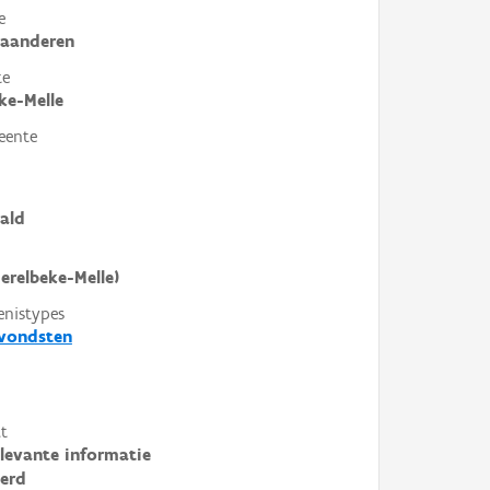
e
laanderen
te
ke-Melle
eente
ald
Merelbeke-Melle)
enistypes
svondsten
t
elevante informatie
erd