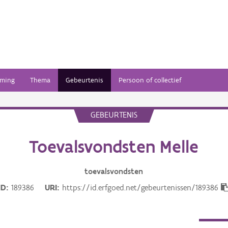
ming
Thema
Gebeurtenis
Persoon of collectief
GEBEURTENIS
Toevalsvondsten Melle
toevalsvondsten
ID
189386
URI
https://id.erfgoed.net/gebeurtenissen/189386