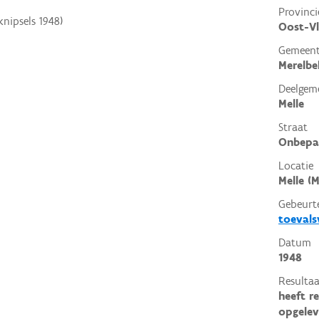
Provinci
nipsels 1948)
Oost-V
Gemeen
Merelbe
Deelgem
Melle
Straat
Onbepa
Locatie
Melle (
Gebeurt
toeval
Datum
1948
Resultaa
heeft r
opgelev