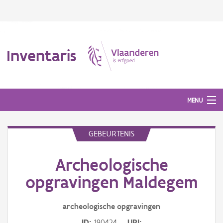
Inventaris
MENU
GEBEURTENIS
Erfgoedobject
Archeologische
Aanduidingsobject
opgravingen Maldegem
Waarneming
archeologische opgravingen
Thema
ID
190424
URI