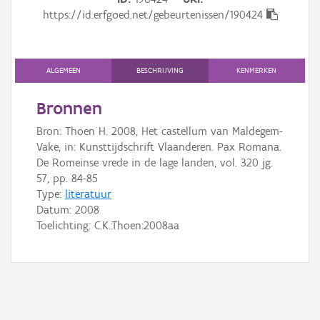
Gebeurtenis
https://id.erfgoed.net/gebeurtenissen/190424
Persoon of collectief
Downloads
ALGEMEEN
BESCHRIJVING
KENMERKEN
Hergebruik
Bronnen
Bron: Thoen H. 2008, Het castellum van Maldegem-
Aanmelden
Vake, in: Kunsttijdschrift Vlaanderen. Pax Romana.
De Romeinse vrede in de lage landen, vol. 320 jg.
57, pp. 84-85
Type:
literatuur
Datum:
2008
Toelichting: C.K.:Thoen:2008aa