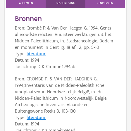
Persoon of collectief
ALGEMEEN
BESCHRIJVING
KENMERKEN
Downloads
Bronnen
Bron: Crombé P. & Van Der Haegen G. 1994, Gents
Hergebruik
alleroudste relicten. Vuursteenwerktuigen uit het
Midden-Paleolithicum, in: Stadsrcheologie. Bodem
Aanmelden
en monument in Gent jg. 18 afl. 2, pp. 5-10
Type:
literatuur
Datum:
1994
Toelichting: C.K.:Crombé:1994ab
Bron: CROMBE P.. & VAN DER HAEGHEN G.
1994,:Inventaris van de Midden-Paleolithische
vindplaatsen in Noordwestelijk België, in: Het
Midden-Paleolithicum in Noordwestelijk België.
Archeologische Inventaris Vlaanderen,
Buitengewone Reeks 3, 103-130
Type:
literatuur
Datum:
1994
Toelichting: C.K.:Crombé:1994ad