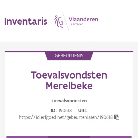
Inventaris
MENU
GEBEURTENIS
Toevalsvondsten
Erfgoedobject
Merelbeke
Aanduidingsobject
toevalsvondsten
Waarneming
ID
190618
URI
Thema
https://id.erfgoed.net/gebeurtenissen/190618
Gebeurtenis