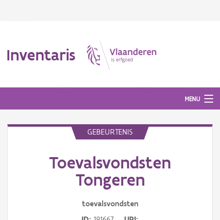
Inventaris
MENU
GEBEURTENIS
Erfgoedobject
Toevalsvondsten
Aanduidingsobject
Tongeren
Waarneming
toevalsvondsten
Thema
ID
191667
URI