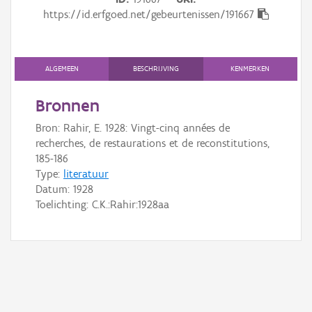
Gebeurtenis
https://id.erfgoed.net/gebeurtenissen/191667
Persoon of collectief
Downloads
ALGEMEEN
BESCHRIJVING
KENMERKEN
Hergebruik
Bronnen
Bron: Rahir, E. 1928: Vingt-cinq années de
Aanmelden
recherches, de restaurations et de reconstitutions,
185-186
Type:
literatuur
Datum:
1928
Toelichting: C.K.:Rahir:1928aa