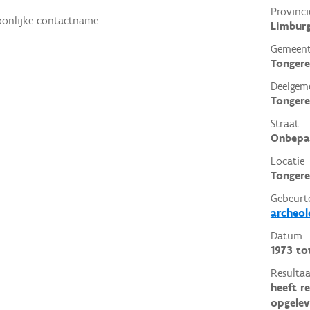
Provinci
oonlijke contactname
Limbur
Gemeen
Tonger
Deelgem
Tonger
Straat
Onbepa
Locatie
Tongere
Gebeurt
archeol
Datum
1973
to
Resultaa
heeft r
opgelev