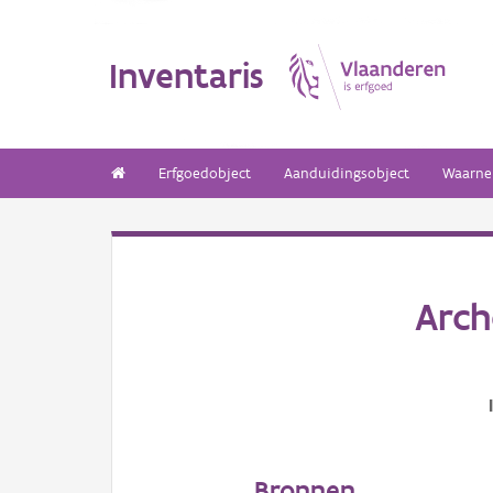
Inventaris
Erfgoedobject
Aanduidingsobject
Waarne
Arch
Bronnen