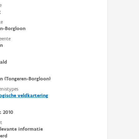
e
g
te
en-Borgloon
eente
en
ald
n (Tongeren-Borgloon)
enistypes
ogische veldkartering
t
2010
t
elevante informatie
erd