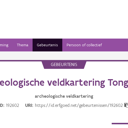
ming
Thema
Gebeurtenis
Persoon of collectief
GEBEURTENIS
eologische veldkartering Ton
archeologische veldkartering
ID
192602
URI
https://id.erfgoed.net/gebeurtenissen/192602