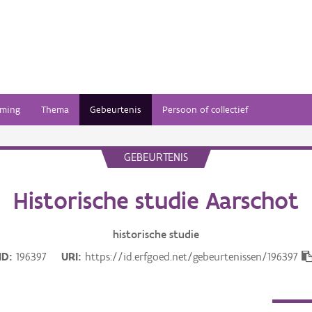
ming
Thema
Gebeurtenis
Persoon of collectief
GEBEURTENIS
Historische studie Aarschot
historische studie
ID
196397
URI
https://id.erfgoed.net/gebeurtenissen/196397