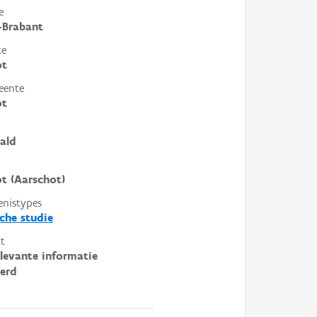
e
-Brabant
te
ot
eente
ot
ald
t (Aarschot)
enistypes
sche studie
t
elevante informatie
erd