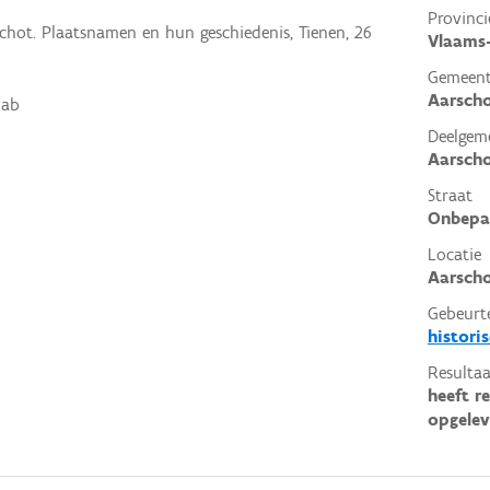
Provinci
schot. Plaatsnamen en hun geschiedenis, Tienen, 26
Vlaams
Gemeen
Aarsch
9ab
Deelgem
Aarsch
Straat
Onbepa
Locatie
Aarscho
Gebeurt
histori
Resultaa
heeft r
opgelev