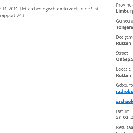
Provinci
 M. 2014: Het archeologisch onderzoek in de Sint-
Limbur
-rapport 243.
Gemeen
Tonger
Deelgem
Rutten
Straat
Onbepa
Locatie
Rutten 
Gebeurt
radioko
archeol
Datum
27-02-2
Resultaa