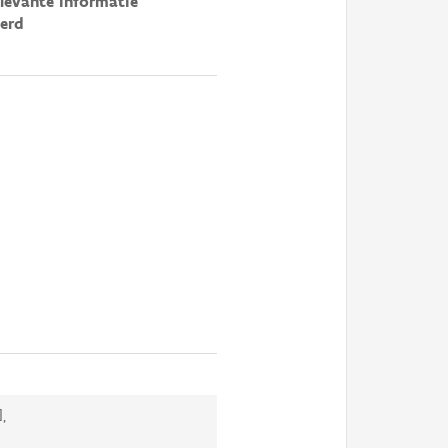
elevante informatie
erd
,