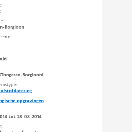
e
g
te
en-Borgloon
eente
ald
(Tongeren-Borgloon)
enistypes
olstofdatering
ogische opgravingen
014
tot
28-03-2014
t