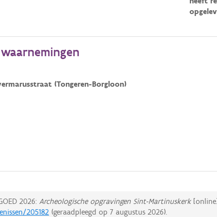
heeft r
opgelev
e waarnemingen
vermarusstraat (Tongeren-Borgloon)
GOED 2026:
Archeologische opgravingen Sint-Martinuskerk
[online]
tenissen/205182
(geraadpleegd op
7 augustus 2026
).