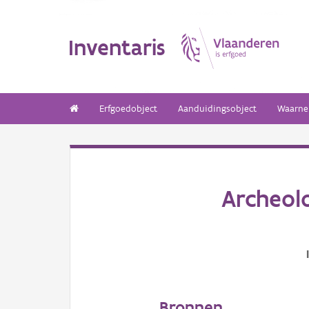
Inventaris
Erfgoedobject
Aanduidingsobject
Waarne
Archeol
Bronnen