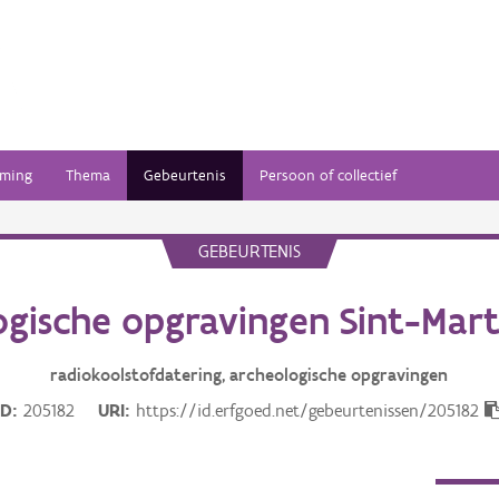
ming
Thema
Gebeurtenis
Persoon of collectief
GEBEURTENIS
ogische opgravingen Sint-Mart
radiokoolstofdatering, archeologische opgravingen
ID
205182
URI
https://id.erfgoed.net/gebeurtenissen/205182