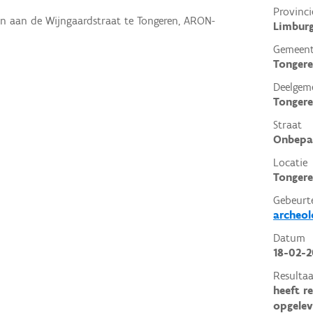
Provinci
gen aan de Wijngaardstraat te Tongeren, ARON-
Limbur
Gemeen
Tonger
Deelgem
Tonger
Straat
Onbepa
Locatie
Tongere
Gebeurt
archeol
Datum
18-02-2
Resultaa
heeft r
opgelev