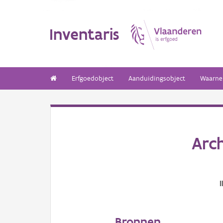
Inventaris
Erfgoedobject
Aanduidingsobject
Waarne
Arc
Bronnen