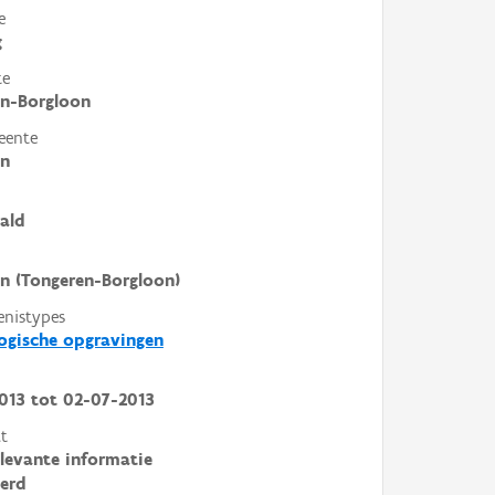
e
g
te
en-Borgloon
eente
en
ald
n (Tongeren-Borgloon)
enistypes
ogische opgravingen
013
tot
02-07-2013
t
elevante informatie
erd