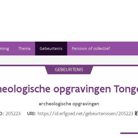
ming
Thema
Gebeurtenis
Persoon of collectief
GEBEURTENIS
heologische opgravingen Tong
archeologische opgravingen
ID
205223
URI
https://id.erfgoed.net/gebeurtenissen/205223