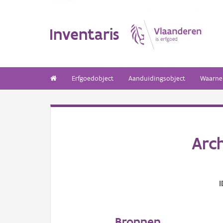
Inventaris
Erfgoedobject
Aanduidingsobject
Waarne
Arc
I
Bronnen