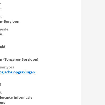
e
g
te
en-Borgloon
eente
en
ald
n (Tongeren-Borgloon)
enistypes
ogische opgravingen
5
t
elevante informatie
erd