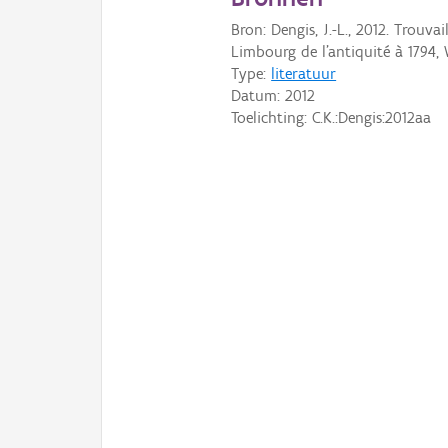
Bron: Dengis, J.-L., 2012. Trouva
Limbourg de l'antiquité à 1794, 
Type:
literatuur
Datum:
2012
Toelichting: C.K.:Dengis:2012aa