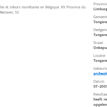
Provinci
illes et trésors monétaires en Belgique. XV Province du
Limbur
Wetteren, 55
Gemeen
Tonger
Deelgem
Tonger
Straat
Onbepa
Locatie
Tongere
Gebeurt
archeol
Datum
07-200
Resultaa
heeft r
opgelev