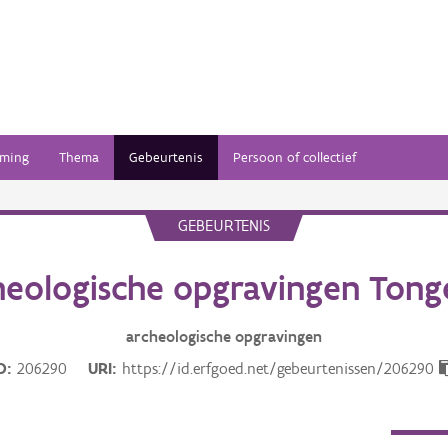
ming
Thema
Gebeurtenis
Persoon of collectief
GEBEURTENIS
heologische opgravingen Tong
archeologische opgravingen
D
206290
URI
https://id.erfgoed.net/gebeurtenissen/206290