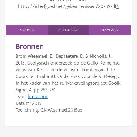
Gebeurtenis
https://id.erfgoed.net/gebeurtenissen/207397
Persoon of collectief
Downloads
ALGEMEEN
BESCHRIJVING
KENMERKEN
Hergebruik
Bronnen
Bron: Wesemael, E., Depraetere, D. & Nicholls, J.,
Aanmelden
2015. Geofysisch onderzoek op de Gallo-Romeinse
vicus van Kester en de villasite 'Lombergveld' te
Gooik (Vl. Brabant). Onderzoek voor de VLM-Regio
in het kader van het ruilverkavelingsproject Gooik.
Signa, 4, pp.253-261.
Type:
literatuur
Datum:
2015
Toelichting: C.K.:Wesemael:2015ae