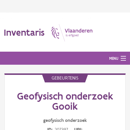
Inventaris
MENU
GEBEURTENIS
Erfgoedobject
Geofysisch onderzoek
Aanduidingsobject
Gooik
Waarneming
geofysisch onderzoek
Thema
ID
207397
URI