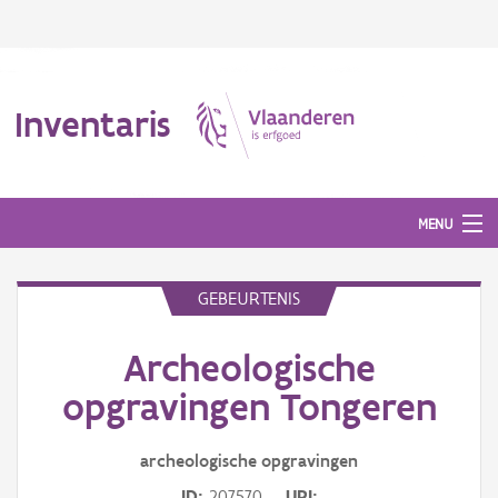
Inventaris
MENU
GEBEURTENIS
Erfgoedobject
Archeologische
Aanduidingsobject
opgravingen Tongeren
Waarneming
archeologische opgravingen
Thema
ID
207570
URI