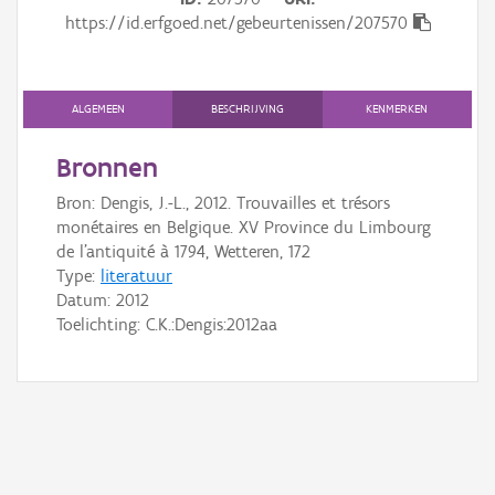
Gebeurtenis
https://id.erfgoed.net/gebeurtenissen/207570
Persoon of collectief
Downloads
ALGEMEEN
BESCHRIJVING
KENMERKEN
Hergebruik
Bronnen
Bron: Dengis, J.-L., 2012. Trouvailles et trésors
Aanmelden
monétaires en Belgique. XV Province du Limbourg
de l'antiquité à 1794, Wetteren, 172
Type:
literatuur
Datum:
2012
Toelichting: C.K.:Dengis:2012aa