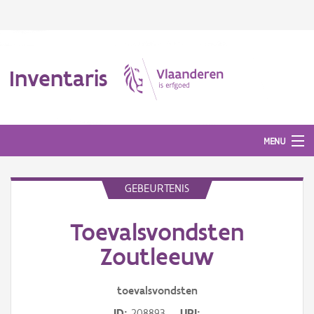
Inventaris
MENU
GEBEURTENIS
Erfgoedobject
Toevalsvondsten
Aanduidingsobject
Zoutleeuw
Waarneming
toevalsvondsten
Thema
ID
208893
URI