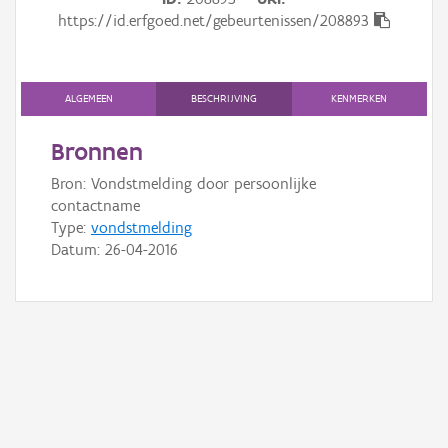
Gebeurtenis
https://id.erfgoed.net/gebeurtenissen/208893
Persoon of collectief
Downloads
ALGEMEEN
BESCHRIJVING
KENMERKEN
Hergebruik
Bronnen
Bron: Vondstmelding door persoonlijke
Aanmelden
contactname
Type:
vondstmelding
Datum:
26-04-2016